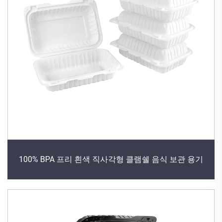
100% BPA 프리 흰색 직사각형 클램쉘 음식 보관 용기