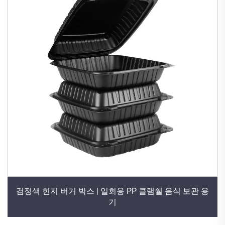
검정색 힌지 버거 박스 | 일회용 PP 클램쉘 음식 보관 용
기