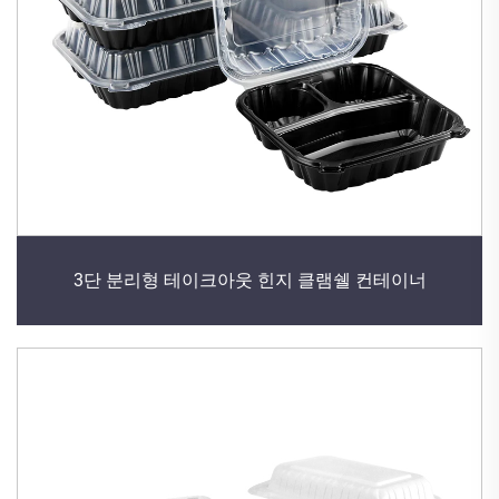
3단 분리형 테이크아웃 힌지 클램쉘 컨테이너