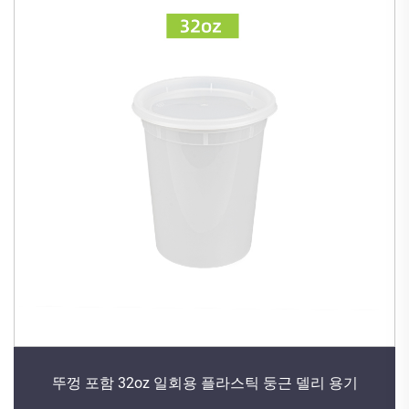
뚜껑 포함 32oz 일회용 플라스틱 둥근 델리 용기