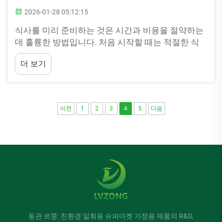
2026-01-28 05:12:15
식사를 미리 준비하는 것은 시간과 비용을 절약하는
데 훌륭한 방법입니다. 처음 시작할 때는 적절한 식
사 준비용 용기를 고르는 것이 까다로울 수 있습니
더 보기
다. 다행히도, Lvzong에서는 가격 대비 성능이 뛰어
난 식사 준비용 용기를 제공하여 초보자에게 훌륭한
출발점이 되어 줍니다...
이전
1
2
3
4
5
다음
동관 르쭝: 친환경 일회용 슈퍼마켓 가정용 제품의 R&D,