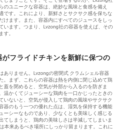
しまうことです。そこで登場するのが、Lvzong社
らのユニークな容器は、絶妙な風味と食感を備え
適です。これにより、新鮮さとサクサク感を保ちな
だけます。また、容器内にすべてのジュースをしっ
います。つまり、Lvzong社の容器を使えば、その
ます。
器がフライドチキンを新鮮に保つの
ありません。Lvzongの密閉式
クラムシェル容器
た。まず、これらの容器は熱を内側に閉じ込めて鶏
と蓋を閉めると、空気が外部から入るのを防ぎま
。温かくてジューシーな鶏肉を一口かじったときの
ていないと、空気が侵入して鶏肉の風味やサクサク
容器のもう一つの優れた点は、湿気を保持する機能
ューシーなものであり、少なくとも美味しく感じる
出てしまうと、鶏肉の美味しさは半減してしまいま
汁気は本来あるべき場所にしっかり留まります。これに