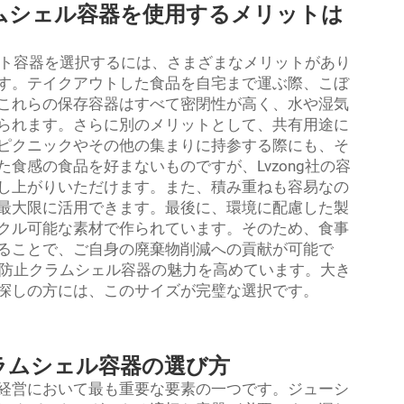
ムシェル容器を使用するメリットは
アウト容器を選択するには、さまざまなメリットがあり
す。テイクアウトした食品を自宅まで運ぶ際、こぼ
これらの保存容器はすべて密閉性が高く、水や湿気
られます。さらに別のメリットとして、共有用途に
ピクニックやその他の集まりに持参する際にも、そ
食感の食品を好まないものですが、Lvzong社の容
し上がりいただけます。また、積み重ねも容易なの
最大限に活用できます。最後に、環境に配慮した製
クル可能な素材で作られています。そのため、食事
ることで、ご自身の廃棄物削減への貢献が可能で
漏れ防止クラムシェル容器の魅力を高めています。大き
探しの方には、このサイズが完璧な選択です。
ラムシェル容器の選び方
経営において最も重要な要素の一つです。ジューシ