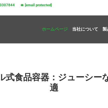
0307844
[email protected]
ホームページ
当社について
製
ル式食品容器：ジューシー
適