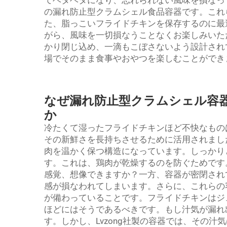
てベタベタになり、忘れられない風味を損なって
の漏れ防止型クラムシェル食品容器です。これ
た、脂っこいフライドチキンを保存するのに最
がら、風味を一切損なうことなくお楽しみいた
かり閉じ込め、一滴もこぼさないよう設計されて
場でそのまま食事やおやつを楽しむことができ
なぜ漏れ防止型クラムシェル容
か
冷たくて湿ったフライドチキンほど不快なものは
その新鮮さを長持ちさせるために活用されまし
肉を温かく保つ構造になっています。しっかり
す。これは、鶏肉が乾燥するのを防ぐためです
感覚、想像できますか？一方、容器が密閉され
感が損なわれてしまいます。さらに、これらの
が備わっていることです。フライドチキンはジ
ほどにはそうであるべきです。もし汁気が漏れ
す。しかし、Lvzong社製の容器では、その