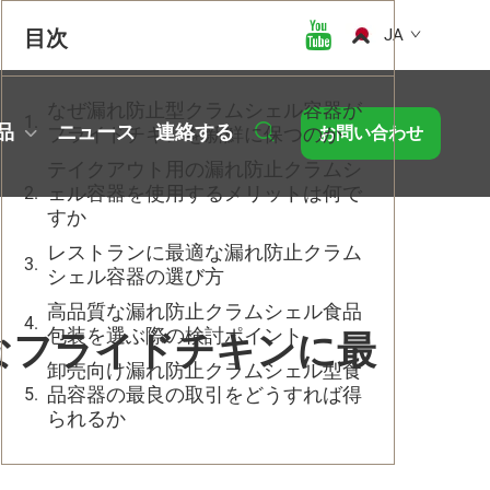
目次
JA
なぜ漏れ防止型クラムシェル容器が
品
ニュース
連絡する
フライドチキンを新鮮に保つのか
お問い合わせ
テイクアウト用の漏れ防止クラムシ
ェル容器を使用するメリットは何で
すか
レストランに最適な漏れ防止クラム
シェル容器の選び方
高品質な漏れ防止クラムシェル食品
包装を選ぶ際の検討ポイント
なフライドチキンに最
卸売向け漏れ防止クラムシェル型食
品容器の最良の取引をどうすれば得
られるか