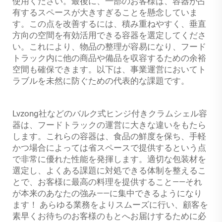
使用ください。最後に、一部のお客様は、容器が占
有するスペースが大きすぎることを懸念していま
す。この点を改善するには、積み重ねやすく、垂直
方向の空間を有効活用できる容器を選定してくださ
い。これにより、物品の整理が容易になり、フード
トラック内に他の商品や備品を収容するための余裕
空間も確保できます。以下は、事業運営においてト
ラブルを未然に防ぐための代表的な課題です。
Lvzong社などのバルク式ヒンジ付きクラムシェル容
器は、フードトラックの運営に大きな違いをもたら
します。これらの容器は、食品の鮮度を保ち、手軽
かつ場合によっては省スペースで提供するという点
で非常に優れた性能を発揮します。適切な包装材を
選定し、よくある課題に対処できる体制を整えるこ
とで、お客様に最高の料理を提供すること——それ
が本来のあなたの強み——に集中できるようになり
ます！ あらゆる業務をよりスムーズに行い、顧客を
素早くお待ちのお客様のもとへお届けするために必