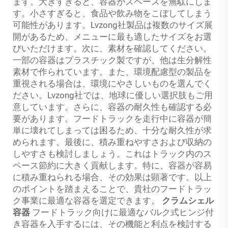
ます。大きすぎると、容器がスペースを無駄にしま
す。小さすぎると、食品や飲み物をこぼしてしまう
可能性があります。Lvzong社製品は複数のサイズ展
開があるため、メニューに最も適したサイズをお選
びいただけます。次に、素材を確認してください。
一部の容器はプラスチック製ですが、他は生分解性
素材で作られています。また、環境配慮型の製品を
重視される場合は、環境にやさしいものを選んでく
ださい。Lvzong社では、地球に優しい選択肢もご用
意しています。さらに、容器の耐久性も確認する必
要があります。フードトラックを走行中に容器が簡
単に壊れてしまっては困るため、十分な耐久性が求
められます。最後に、積み重ねやすさおよび収納の
しやすさも検討しましょう。これはトラック内のス
ペース節約に大きく貢献します。特に、容器が容易
に積み重ねられる場合、その効果は顕著です。以上
のポイントを踏まえることで、貴社のフードトラッ
ク事業に最適な容器を選定できます。
クラムシェル
容器
フードトラック向けに最適なバルク式ヒンジ付
き容器を入手するには、その機能と利点を検討する