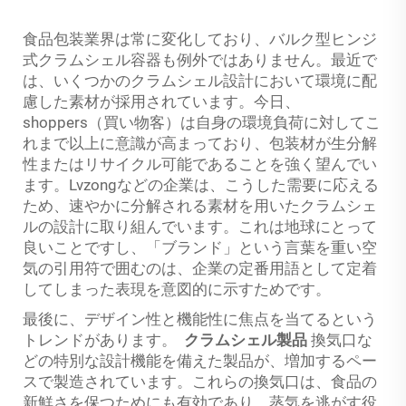
食品包装業界は常に変化しており、バルク型ヒンジ
式クラムシェル容器も例外ではありません。最近で
は、いくつかのクラムシェル設計において環境に配
慮した素材が採用されています。今日、
shoppers（買い物客）は自身の環境負荷に対してこ
れまで以上に意識が高まっており、包装材が生分解
性またはリサイクル可能であることを強く望んでい
ます。Lvzongなどの企業は、こうした需要に応える
ため、速やかに分解される素材を用いたクラムシェ
ルの設計に取り組んでいます。これは地球にとって
良いことですし、「ブランド」という言葉を重い空
気の引用符で囲むのは、企業の定番用語として定着
してしまった表現を意図的に示すためです。
最後に、デザイン性と機能性に焦点を当てるという
トレンドがあります。
クラムシェル製品
換気口な
どの特別な設計機能を備えた製品が、増加するペー
スで製造されています。これらの換気口は、食品の
新鮮さを保つためにも有効であり、蒸気を逃がす役