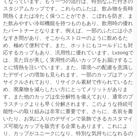
くなっています。もう一つの流行は、特別なふた付きの
スタジアムカップです。これらのふたは、飲み物を長時
間熱くまたは冷たく保つことができ、こぼれを防ぎ、ま
た飲みやすい冷却機能を持つものもあり、飲用時の優れ
たパートナーとなります。例えば、一部のふたには小さ
なすき間があり、そこからストローのように飲めるた
め、極めて便利です。また、ホットにもコールドにも対
応するカップもあり、汎用性に優れています。Lvzongで
は、見た目が美しく実用性の高いカップをお届けするこ
とに情熱を注いでいます。また、環境への配慮を意識し
たデザインの増加も見られます。一部のカップはアップ
サイクルされており、リサイクル素材で作られているた
め、廃棄物を減らしたい方にとってメリットがありま
す。また他のカップは生分解性を備えており、通常のプ
ラスチックよりも早く分解されます。このような持続可
能性への取り組みは非常に重要です。さらに、名前を書
いたり、お気に入りのデザインで装飾できるカスタマイ
ズ可能なカップを販売する企業もあります。これによ
り、カップがユニークになり、特別な気持ちになれるの