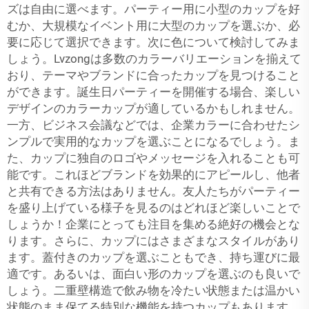
ズは自由に選べます。パーティー用に小型のカップを好
むか、大規模なイベント用に大型のカップを選ぶか、必
要に応じて選択できます。次に色について検討してみま
しょう。Lvzongは多数のカラーバリエーションを揃えて
おり、テーマやブランドに合ったカップを見つけること
ができます。誕生日パーティーを開催する場合、楽しい
デザインのカラーカップが適しているかもしれません。
一方、ビジネス会議などでは、企業カラーに合わせたシ
ンプルで実用的なカップを選ぶことになるでしょう。ま
た、カップに独自のロゴやメッセージを入れることも可
能です。これほどブランドを効果的にアピールし、他者
と共有できる方法はありません。友人たちがパーティー
を盛り上げている様子を見るのはどれほど楽しいことで
しょうか！企業にとっても注目を集める絶好の機会とな
ります。さらに、カップにはさまざまなスタイルがあり
ます。蓋付きのカップを選ぶこともでき、持ち運びに最
適です。あるいは、面白い形のカップを選ぶのも良いで
しょう。二重壁構造で飲み物を冷たい状態または温かい
状態のまま保てる特別な機能を持つカップもあります。