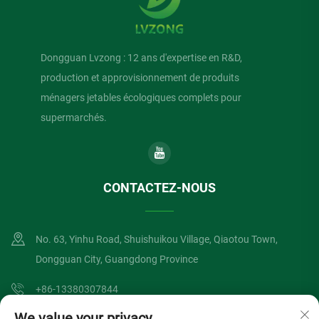
Dongguan Lvzong : 12 ans d'expertise en R&D,
production et approvisionnement de produits
ménagers jetables écologiques complets pour
supermarchés.
CONTACTEZ-NOUS
No. 63, Yinhu Road, Shuishuikou Village, Qiaotou Town,
Dongguan City, Guangdong Province
+86-13380307844
We value your privacy