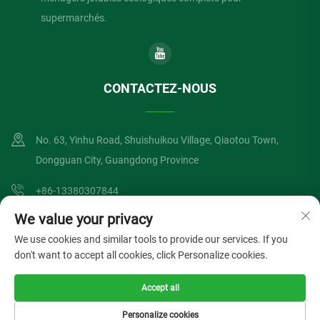
supermarchés.
CONTACTEZ-NOUS
No. 63, Yinhu Road, Shuishuikou Village, Qiaotou Town,
Dongguan City, Guangdong Province
+86-13380307844
We value your privacy
[email protected]
We use cookies and similar tools to provide our services. If you
don't want to accept all cookies, click Personalize cookies.
Copyright © Dongguan Lvzong Industrial Co., Ltd. Tous droits réservés
Accept all
Politique de confidentialité
Blog
Personalize cookies