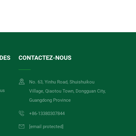
IDES
CONTACTEZ-NOUS
No. 63, Yinhu Road, Shuishuikou
ous
Village, Qiaotou Town, Dongguan City,
Guangdong Province
+86-13380307844
[email protected]