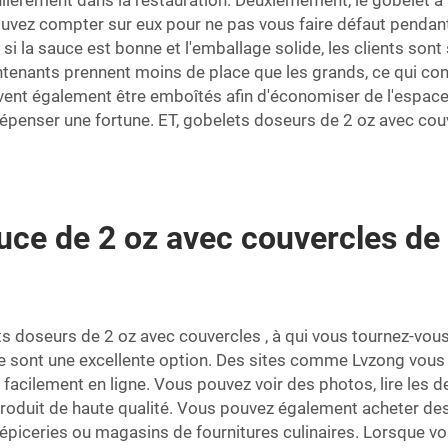
ticulièrement dans la restauration. Deuxièmement, le gobelet 
pouvez compter sur eux pour ne pas vous faire défaut pendant 
t, si la sauce est bonne et l'emballage solide, les clients 
ntenants prennent moins de place que les grands, ce qui con
vent également être emboîtés afin d'économiser de l'espace. 
dépenser une fortune. ET,
gobelets doseurs de 2 oz avec cou
ce de 2 oz avec couvercles de h
ts doseurs de 2 oz avec couvercles
, à qui vous tournez-vou
 sont une excellente option. Des sites comme Lvzong vous 
acilement en ligne. Vous pouvez voir des photos, lire les des
 produit de haute qualité. Vous pouvez également acheter d
 épiceries ou magasins de fournitures culinaires. Lorsque v