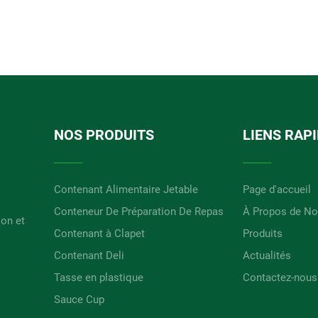
NOS PRODUITS
LIENS RAP
Contenant Alimentaire Jetable
Page d'accueil
Conteneur De Préparation De Repas
À Propos de N
ion et
Contenant à Clapet
Produits
Contenant Deli
Actualités
Tasse en plastique
Contactez-nous
Sauce Cup