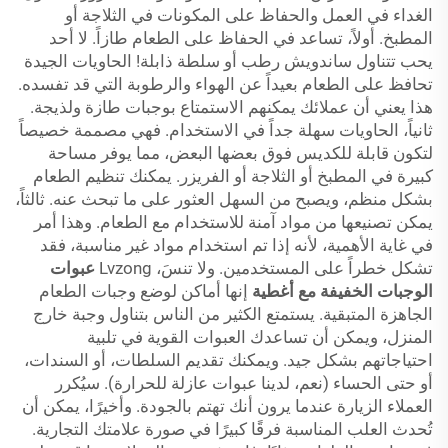
الغداء في العمل والحفاظ على المكونات في الثلاجة أو
المطبخ. أولاً، تساعد في الحفاظ على الطعام طازاً. لا أحد
يحب تتناول ساندويش رطب أو سلطة ذابلة! الحاويات الجيدة
تحافظ على الطعام بعيداً عن الهواء والرطوبة التي قد تفسده.
هذا يعني أن عملائك يمكنهم الاستمتاع بوجبات طازة ولذيجة.
ثانياً، الحاويات سهلة جداً في الاستخدام. فهي مصممة خصيصاً
لتكون قابلة للكديس فوق بعضها البعض، مما يوفر مساحة
كبيرة في المطبخ أو الثلاجة أو الفريزر. يمكنك تنظيم الطعام
بشكل منظم، ويصبح من السهل العثور على ما تبحث عنه. ثالثاً،
يمكن تصنيعها من مواد آمنة للاستخدام مع الطعام. وهذا أمر
في غاية الأهمية، لأنه إذا تم استخدام مواد غير مناسبة، فقد
تشكل خطراً على المستخدمين. ولا تنسَ، Lvzong
عبوات
الوجبات الخفيفة مع أغطية
إنها أماكن لوضع وجبات الطعام
الجاهزة المتبقية. يستمتع الكثير من الناس بتناول وجبة خارج
المنزل، ويمكن أن تساعدك العبوات القوية في تلبية
احتياجاتهم بشكل جيد. ويمكنك تقديم السلطات، أو السندات،
أو حتى الحساء (نعم، لدينا عبوات عازلة للحرارة). سيُكرر
العملاء الزيارة عندما يرون أنك تهتم بالجودة. وأخيرًا، يمكن أن
تُحدث العلب المناسبة فرقًا كبيرًا في صورة علامتك التجارية.