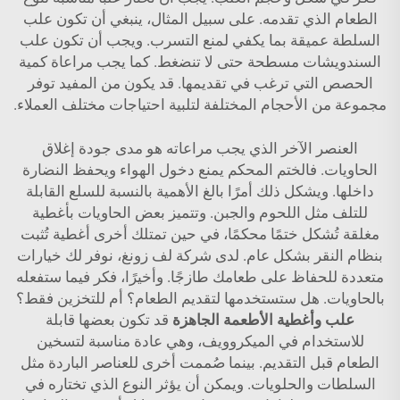
الطعام الذي تقدمه. على سبيل المثال، ينبغي أن تكون علب
السلطة عميقة بما يكفي لمنع التسرب. ويجب أن تكون علب
السندويشات مسطحة حتى لا تنضغط. كما يجب مراعاة كمية
الحصص التي ترغب في تقديمها. قد يكون من المفيد توفر
مجموعة من الأحجام المختلفة لتلبية احتياجات مختلف العملاء.
العنصر الآخر الذي يجب مراعاته هو مدى جودة إغلاق
الحاويات. فالختم المحكم يمنع دخول الهواء ويحفظ النضارة
داخلها. ويشكل ذلك أمرًا بالغ الأهمية بالنسبة للسلع القابلة
للتلف مثل اللحوم والجبن. وتتميز بعض الحاويات بأغطية
مغلقة تُشكل ختمًا محكمًا، في حين تمتلك أخرى أغطية تُثبت
بنظام النقر بشكل عام. لدى شركة لف زونغ، نوفر لك خيارات
متعددة للحفاظ على طعامك طازجًا. وأخيرًا، فكر فيما ستفعله
بالحاويات. هل ستستخدمها لتقديم الطعام؟ أم للتخزين فقط؟
علب وأغطية الأطعمة الجاهزة
قد تكون بعضها قابلة
للاستخدام في الميكروويف، وهي عادة مناسبة لتسخين
الطعام قبل التقديم. بينما صُممت أخرى للعناصر الباردة مثل
السلطات والحلويات. ويمكن أن يؤثر النوع الذي تختاره في