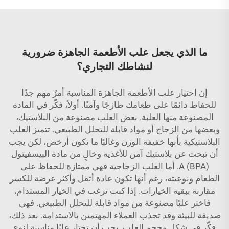
ما الذي يجعل علب الأطعمة الجاهزة ضرورية
لنشاطك التجاري؟
إن اختيار علب الأطعمة الجاهزة المناسبة أمرٌ مهم جدًا
للحفاظ دائمًا على طعامك طازجًا وآمنًا. أولاً، فكّر في المادة
المصنوعة منها العلبة. بعض العلب مصنوعة من البلاستيك،
وبعضها من الزجاج أو مواد قابلة للتحلل الطبيعي. تتميز العلب
البلاستيكية بأنها خفيفة الوزن وغالبًا ما تكون أرخص، لكن يجب
أن تبحث عن بلاستيك آمن للأغذية وخالٍ من مادة البيسفيتول
A (BPA). أما العلب الزجاجية فهي ممتازة للحفاظ على
الطعام ونوعيته، رغم أنها تكون عادة أثقل وأكثر عرضة للكسر
مقارنة ببقية الخيارات. إذا كنت ترغب في الخيار المستدام،
فاختر علبًا مصنوعة من مواد قابلة للتحلل الطبيعي. فهي
صديقة للبيئة وقد تجذب العملاء المهتمين بالاستدامة. بعد ذلك،
فكّر في شكل وحجم العلب. يجب أن تختار علبًا مناسبة لنوع