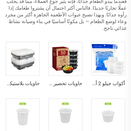
فعندما يبدو الطعام جذابًا، فإنه يثير جوع العملاء، مما قد يجلب
عملًا تجاريًا جديدًا. فالناس أكثر احتمال أن يشتروا طعامك إذا
رأوه جذابًا. وبهذا تصبح عبوات الأطعمة الجاهزة أكثر من مجرد
وعاء لوضع الطعام — بل مكونًا أساسيًا في بناء وصيانة نشاط
غذائي ناجح.
أكواب جيلو 2 أونصة مع أغطية، أكواب بلاستيكية قوية وآمنة للطعام تستخدم لمرة واحدة للصلصات والتوابل، حاويات صغيرة للصلصة والسلطة
حاويات تحضير وجبات دائرية سوداء بسعة 42 أونصة
حاويات بلاستيكية لإعداد الوجبات بـ 3 أقسام