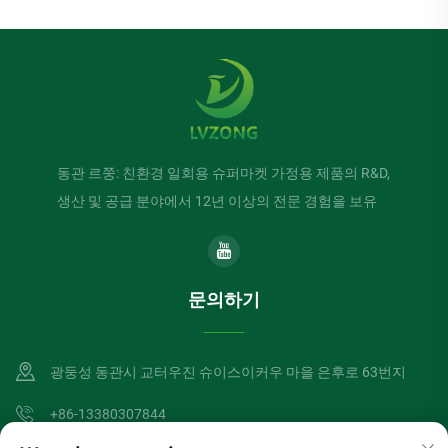
동관 르쭝: 친환경 일회용 슈퍼마켓 가정용 제품의 R&D,
생산 및 공급 분야에서 12년 이상의 전문 경험을 보유
문의하기
광둥성 동관시 교터우진 슈이스이커우 마을 은후로 63번지
+86-13380307844