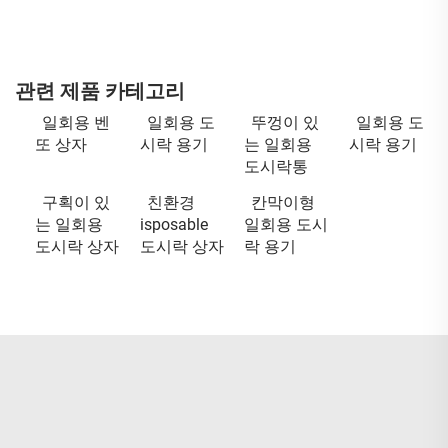
관련 제품 카테고리
일회용 벤
일회용 도
뚜껑이 있
일회용 도
또 상자
시락 용기
는 일회용
시락 용기
도시락통
구획이 있
친환경
칸막이형
는 일회용
isposable
일회용 도시
도시락 상자
도시락 상자
락 용기