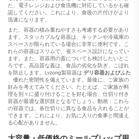
た、電子レンジおよび食洗機に対応しているかも確
認してください。これにより、食後の片付けがより
迅速になります。
また、容器の積み重ねやすさも考慮する必要があり
ます。スタッカブルな容器は、キッチンや冷蔵庫の
スペースが限られている場合に非常に便利です。こ
れらの容器はスリムで、省スペース設計になってい
ます。また、容器用の蓋についても検討したいとこ
ろです。高品質な蓋は、食品の劣化を防ぎ、こぼれ
を防止します。Lvzong製容器は
デリ容器およびふた
、優れた密閉性を備えています。最後に、ご家族の
好みを考えてみてください。たとえば、ご家族が料
理を別々に盛り付けることを好む場合、仕切り付き
容器が最適な選択肢となるでしょう。動画：これら
の容器では、各仕切りに異なる食品を入れることが
できます。これにより、お気に入りの食事と間違え
る心配がありません。
大容量・低価格のミールプレップ用