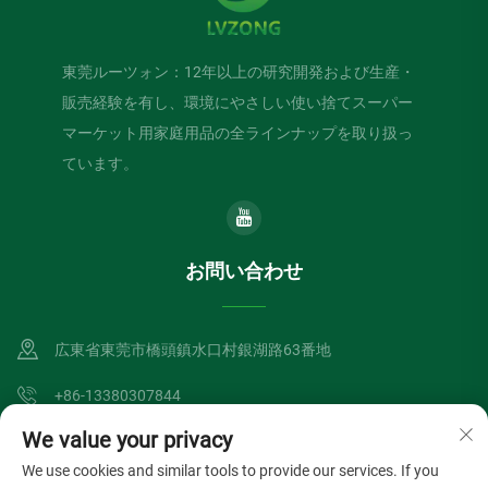
東莞ルーツォン：12年以上の研究開発および生産・
販売経験を有し、環境にやさしい使い捨てスーパー
マーケット用家庭用品の全ラインナップを取り扱っ
ています。
お問い合わせ
広東省東莞市橋頭鎮水口村銀湖路63番地
+86-13380307844
We value your privacy
[email protected]
We use cookies and similar tools to provide our services. If you