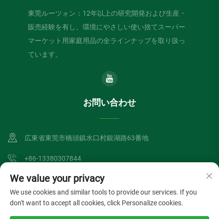
東莞ルーツォン：12年以上の研究開発および生産・
販売経験を有し、環境にやさしい使い捨てスーパー
マーケット用家庭用品の全ラインナップを取り扱っ
ています。
お問い合わせ
広東省東莞市橋頭鎮水口村銀湖路63番地
+86-13380307844
We value your privacy
[email protected]
We use cookies and similar tools to provide our services. If you
don't want to accept all cookies, click Personalize cookies.
Copyright © Dongguan Lvzong Industrial Co., Ltd. All Rights Reserved