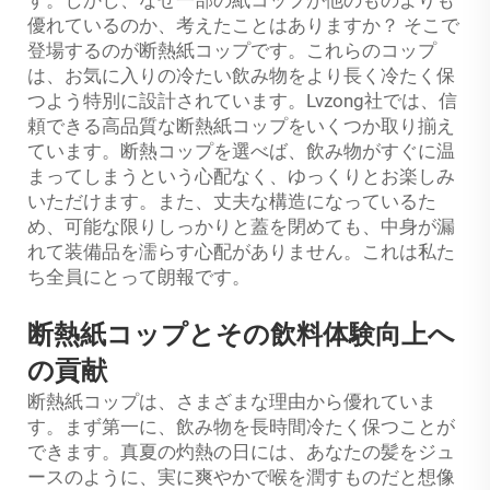
す。しかし、なぜ一部の紙コップが他のものよりも
優れているのか、考えたことはありますか？ そこで
登場するのが断熱紙コップです。これらのコップ
は、お気に入りの冷たい飲み物をより長く冷たく保
つよう特別に設計されています。Lvzong社では、信
頼できる高品質な断熱紙コップをいくつか取り揃え
ています。断熱コップを選べば、飲み物がすぐに温
まってしまうという心配なく、ゆっくりとお楽しみ
いただけます。また、丈夫な構造になっているた
め、可能な限りしっかりと蓋を閉めても、中身が漏
れて装備品を濡らす心配がありません。これは私た
ち全員にとって朗報です。
断熱紙コップとその飲料体験向上へ
の貢献
断熱紙コップは、さまざまな理由から優れていま
す。まず第一に、飲み物を長時間冷たく保つことが
できます。真夏の灼熱の日には、あなたの髪をジュ
ースのように、実に爽やかで喉を潤すものだと想像