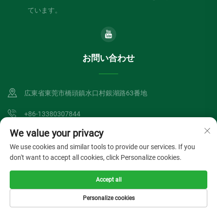
ています。
お問い合わせ
広東省東莞市橋頭鎮水口村銀湖路63番地
+86-13380307844
We value your privacy
[email protected]
We use cookies and similar tools to provide our services. If you
don't want to accept all cookies, click Personalize cookies.
Copyright © Dongguan Lvzong Industrial Co., Ltd. All Rights Reserved
Accept all
プライバシーポリシー
ブログ
Personalize cookies
HOMEPAGE
製品
メールアドレス
電話