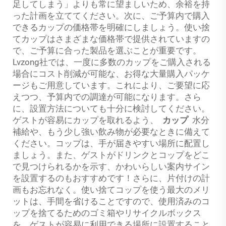
足してしまう」よりも常に望ましいため、余裕を持
った計画を立ててください。次に、ご予算内で購入
できるカップの価格帯を明確にしましょう。使い捨
てカップはさまざまな価格帯で提供されていますの
で、ご予算に合った製品を選ぶことが重要です。
Lvzong社では、一度に多数のカップをご購入される
場合にコスト削減が可能な、お得な大量購入パッケ
ージもご用意しています。これにより、ご要望に応
えつつ、予算内での調達が可能になります。さら
に、設置方法についても十分に検討してください。
ゲストが容易にカップを取れるよう、
カップ
水分
補給や、もう少し強い飲み物が必要なときに備えて
ください。コップは、手が届きやすい場所に配置し
ましょう。また、ゲストがドリンクとコップをどこ
で見つけられるかを示す、かわいらしい案内サイン
を設置するのもおすすめです！さらに、片付けの計
画もお忘れなく。使い捨てコップを使う最大のメリ
ットは、手間を省けることですので、使用済みのコ
ップを捨てるためのゴミ箱やリサイクルボックス
を、ゲストが容易に利用できる場所に設置すること