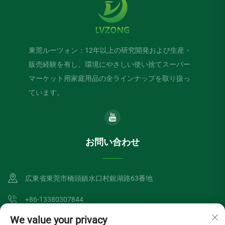
東莞ルーツォン：12年以上の研究開発および生産・
販売経験を有し、環境にやさしい使い捨てスーパー
マーケット用家庭用品の全ラインナップを取り扱っ
ています。
お問い合わせ
広東省東莞市橋頭鎮水口村銀湖路63番地
+86-13380307844
We value your privacy
[email protected]