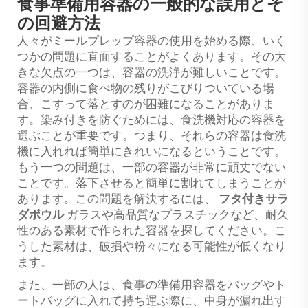
食事準備用容器の一般的な誤用とそ
の回避方法
人々がミールプレップ容器の使用を始める際、いく
つかの問題に直面することがよくあります。その大
きな欠点の一つは、容器の洗浄が難しいことです。
容器の内側に食べ物の残りがこびりついている場
合、こすって落とすのが困難になることがありま
す。染み付きを防ぐためには、食洗機対応の容器を
選ぶことが重要です。つまり、それらの容器は食洗
機に入れれば簡単にきれいになるということです。
もう一つの問題は、一部の容器が非常に頑丈でない
ことです。落下させると簡単に割れてしまうことが
あります。この問題を解決するには、
フタ付きサラ
ダボウル
ガラスや高品質なプラスチックなど、耐久
性のある素材で作られた容器を探してください。こ
うした素材は、破損や粉々になる可能性が低くなり
ます。
また、一部の人は、食事の準備用容器をバッグやト
ートバッグに入れて持ち運ぶ際に、中身が漏れ出す