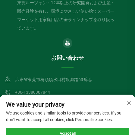
東莞ルーツォン：12年以上の研究開発および生産・
販売経験を有し、環境にやさしい使い捨てスーパー
マーケット用家庭用品の全ラインナップを取り扱っ
ています。
お問い合わせ
広東省東莞市橋頭鎮水口村銀湖路63番地
+86-13380307844
We value your privacy
[email protected]
We use cookies and similar tools to provide our services. If you
don't want to accept all cookies, click Personalize cookies.
Copyright © Dongguan Lvzong Industrial Co., Ltd. All Rights Reserved
Accept all