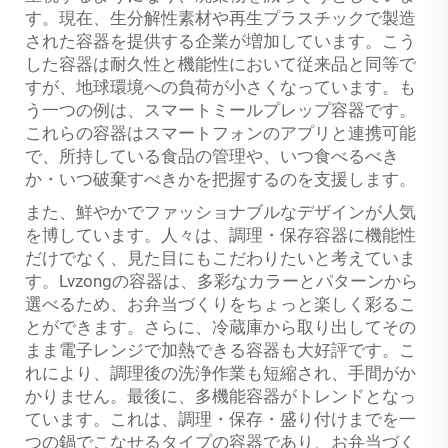
す。現在、生分解性素材や再生プラスチックで製造
された容器を提供する企業が増加しています。こう
した容器は耐久性と機能性において従来品と同等で
すが、地球環境への負荷が小さくなっています。も
う一つの例は、スマートミールプレップ容器です。
これらの容器はスマートフォンのアプリと連携可能
で、所持している食品の管理や、いつ食べるべき
か・いつ破棄すべきかを把握するのを支援します。
また、鮮やかでファッショナブルなデザインが人気
を博しています。人々は、調理・保存容器に機能性
だけでなく、見た目にもこだわりたいと考えていま
す。Lvzongの容器は、多彩なカラーとパターンから
選べるため、お弁当づくりをちょっと楽しく彩るこ
とができます。さらに、冷蔵庫から取り出してその
まま電子レンジで加熱できる容器も大好評です。こ
れにより、調理後の洗浄作業も短縮され、手間がか
かりません。最後に、多機能容器がトレンドとなっ
ています。これは、調理・保存・盛り付けまでを一
つの鍋でこなせるタイプの容器であり、お弁当づく