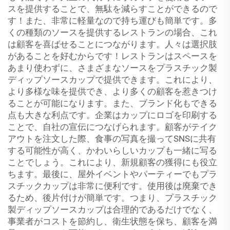
スを提供することで、無駄を減らすことができるので
す！また、非常に軽量なので持ち運びも簡単です。多
くの種類のソースを提供するレストランの場合、これ
は顧客を喜ばせることにつながります。人々は選択肢
があることを好むからです！レストランはスペースを
あまり使わずに、さまざまなソースをプラスチック製
ディップソースカップで提供できます。これにより、
より多様な味を提供でき、より多くの顧客を惹きつけ
ることが可能になります。また、ブランド化もできる
点も大きな利点です。企業はカップにロゴを印刷する
ことで、自社の宣伝につなげられます。顧客がテイク
アウトを注文した際、食事の写真を撮ってSNSに共有
する可能性が高く、かわいらしいカップも一緒に写る
ことでしょう。これにより、新規顧客の獲得にも役立
ちます。最後に、屋外イベントやパーティーでもプラ
スチックカップは非常に便利です。使用後は廃棄でき
るため、後片付けが簡単です。つまり、プラスチック
製ディップソースカップは合理的であるだけでなく、
事業者がコストを節約し、衛生状態を保ち、顧客を満