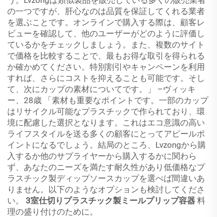
う。Lvzongは類似製品を販売している多くの販売業者
の一つですが、肝心なのは品質を保証してくれる業者
を選ぶことです。オンラインで購入する際は、顧客レ
ビューを確認して、他のユーザーがどのように評価し
ているかをチェックしましょう。また、複数のサイト
で価格を比較することで、最もお得な取引を得られる
か確かめてください。特別割引やキャンペーンを利用
すれば、さらにコストを抑えることも可能です。そし
て、次にカップの素材についてです。」 –ヴィッキ
ー、28歳 「素材も重要なポイントです。一部のカップ
はリサイクル可能なプラスチックで作られており、環
境に配慮した選択となります。これはエコ意識の高い
ライフスタイルを送る多くの顧客にとってアピールポ
イントになるでしょう。結局のところ、Lvzongから購
入するか他のサプライヤーから購入するかに関わら
ず、あなたのニーズを満たす耐久性があり低価格なプ
ラスチック製ディップソースカップを選べば間違いあ
りません。以下のようなオプションも検討してくださ
い。
3室仕切りプラスチック製ミールプリップ容器
料
理の盛り付けのために。