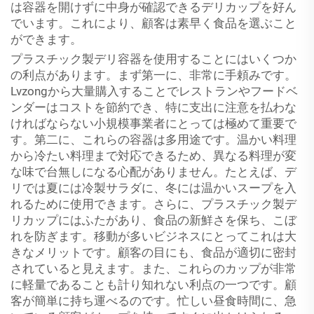
は容器を開けずに中身が確認できるデリカップを好ん
でいます。これにより、顧客は素早く食品を選ぶこと
ができます。
プラスチック製デリ容器を使用することにはいくつか
の利点があります。まず第一に、非常に手頼みです。
Lvzongから大量購入することでレストランやフードベ
ンダーはコストを節約でき、特に支出に注意を払わな
ければならない小規模事業者にとっては極めて重要で
す。第二に、これらの容器は多用途です。温かい料理
から冷たい料理まで対応できるため、異なる料理が変
な味で台無しになる心配がありません。たとえば、デ
リでは夏には冷製サラダに、冬には温かいスープを入
れるために使用できます。さらに、プラスチック製デ
リカップにはふたがあり、食品の新鮮さを保ち、こぼ
れを防ぎます。移動が多いビジネスにとってこれは大
きなメリットです。顧客の目にも、食品が適切に密封
されていると見えます。また、これらのカップが非常
に軽量であることも計り知れない利点の一つです。顧
客が簡単に持ち運べるのです。忙しい昼食時間に、急