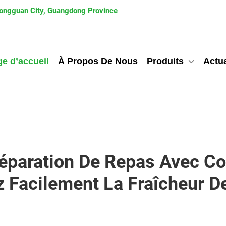
 Dongguan City, Guangdong Province
e d’accueil
À Propos De Nous
Produits
Actua
réparation De Repas Avec C
z Facilement La Fraîcheur D