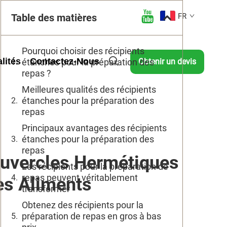
Table des matières
FR
Pourquoi choisir des récipients
lités
Contactez-Nous
étanches pour la préparation des
Obtenir un devis
repas ?
Meilleures qualités des récipients
étanches pour la préparation des
repas
Principaux avantages des récipients
étanches pour la préparation des
repas
ouvercles Hermétiques
Les récipients pour la préparation de
repas peuvent véritablement
es Aliments
transformer
Obtenez des récipients pour la
préparation de repas en gros à bas