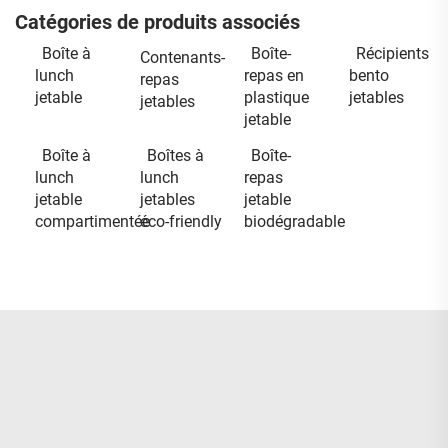
Catégories de produits associés
Boîte à
Boîte-
Récipients
Contenants-
lunch
repas en
bento
repas
jetable
plastique
jetables
jetables
jetable
Boîte à
Boîtes à
Boîte-
lunch
lunch
repas
jetable
jetables
jetable
compartimentée
éco-friendly
biodégradable