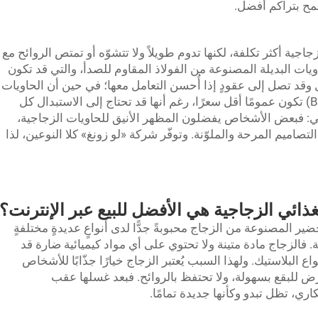
زجاجية أكثر تكلفة، لكنها تدوم طويلاً ولا تتشوّه أو تمتص الروائح مع
ويات البديلة المصنوعة من الفولاذ المقاوم للصدأ، والتي قد تكون
 وقد تصل إلى عقودٍ إذا أُحسن التعامل معها؛ في حين أن الحاويات
البلاستيكية الخالية من مادة البيسفينول أ (BPA) تكون عمومًا أقل سعرًا، رغم أنها قد تحتاج إلى الاستبدال كل
: فبعض الأشخاص يفضلون المظهر الأنيق للحاويات الزجاجية،
لتصاميم المرحة والملوّنة. وتوفّر شركة «لو زونغ» كلا النوعين، لذا
لغذائي الزجاجية هي الأفضل للبيع عبر الإنترنت؟
ر المصنوعة من الزجاج محبوبةً جدًّا لدى أنواعٍ عديدةٍ مختلفةٍ
 فالزجاج مادة متينة ولا تحتوي على أي مواد كيميائية ضارة قد
البلاستيك. ولهذا السبب يُعتبر الزجاج خيارًا جذّابًا للأشخاص
ّض للبقع بسهولة، ولا تحتفظ بالروائح. فبعد غسلها عقب
ري، تظل تبدو وكأنها جديدة تمامًا.