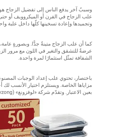
وسببٌ آخر يدفع الناس إلى تفضيل الزجاج ه
علب الزجاج في الفرن أو الميكروويف أو حت
وتجميدها وإعادة تسخينها كلّها داخل علبة واحدة
كما أن علب الزجاج متينةٌ جدًّا. وبصورةٍ عامة،
عرضةٌ للتشقق والتغير في اللون مع مرور الزمن،
الشفافة تمثّل استثمارًا لمرة واحدة.
مزاياها الخاصة. ويستلزم اختيار الأنسب لك
بعين الاعتبار. وتقدّم شركة «لوفزونغ» (Lvzong) خيارات رائعة لمساعدتك في البدء بإعداد وجباتك مسبقًا.