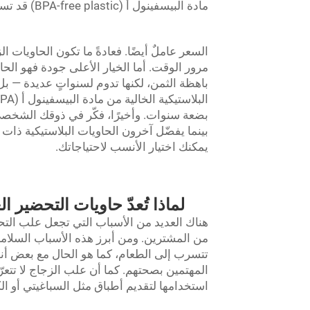
مادة البيسفينول أ (BPA-free plastic) قد تسمح بتراكم أفضل.
السعر عاملٌ أيضًا. فعادةً ما تكون الحاويات ال
مرور الوقت. أما الخيار الأعلى جودة فهو الحا
باهظة الثمن، لكنها تدوم لسنواتٍ عديدة — بل
بضعة سنوات. وأخيرًا، فكّر في ذوقك الشخصي
بينما يفضّل آخرون الحاويات البلاستيكية ذات ا
يمكنك اختيار الأنسب لاحتياجاتك.
لماذا تُعدّ حاويات التحضير ا
هناك العديد من الأسباب التي تجعل علب التحضي
من المشترين. ومن أبرز هذه الأسباب السلامة.
تتسرب إلى الطعام، كما هو الحال مع بعض أنواع 
المهتمين بصحتهم. كما أن علب الزجاج لا تتعر
استخدامها لتقديم أطباق مثل السباغيتي أو الكا