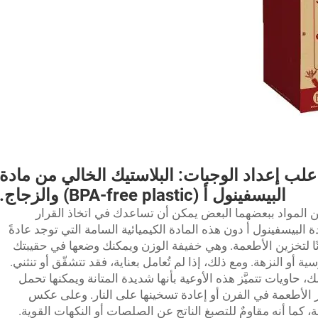
لب إعداد الوجبات: البلاستيك الخالي من مادة
البيسفينول أ (BPA-free plastic) والزجاج.
من المواد ببعضهما البعض يمكن أن تساعدك في اتخاذ القرار
 البيسفينول أ دون هذه المادة الكيميائية السامة التي توجد عادةً
أمانًا لتخزين الأطعمة. وهي خفيفة الوزن ويمكنك وضعها في حقيبتك
ة أو النزهة. ومع ذلك، إذا لم تُعامل بعناية، فقد تتشقّق أو تنثني.
لك،
حاويات
تتميَّز هذه الأوعية بأنها شديدة المتانة ويمكنها تحمل
بز الأطعمة في الفرن أو إعادة تسخينها على النار. وعلى عكس
، كما أنه مقاومٌ للتصبغ الناتج عن الصلصات أو النكهات القوية.