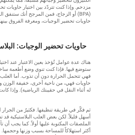
الكثيرون لتحضير وجباتهم مسبقًا، مما يمكنه
مزدحم. وإذا كنت تتردّد بين اختيار حاويات ت
(BPA) أو الزجاج، فمن المرجح أنك ستنفق ا
حاويات تحضير الوجبات، ومعرفة الفروق بينها
هناك عدة عوامل تُؤخذ بعين الاعتبار عند اختيا
ستوضع فيها. فإذا كنت تنوي وضع أطعمة ساخنة
فهي تتحمل الحرارة دون أن تذوب. أما العلب البلاستيكية
حاويات
فهي، من ناحية أخرى، خفيفة الوزن و
له أثناء النقل في حقيبتك الرياضية). وإذا كانت 
ثم فكّر في طريقة تنظيفها. فكثيرٌ من الجرار
أسهل قليلاً. لكن بعض العلب البلاستيكية قد ت
الملصقات المكتوبة عليها أولاً. كما يجب أن ت
أكثر استهلاكاً للمساحة بسبب وزنها وحجمها. 