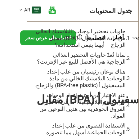
جدول المحتويات
AR
حاويات تحضير الوجبات: البلاستيك الخالي
ت
أخبار
اتصل بنا
من مادة البيسفينول أ (BPA) مقابل
احصل على عرض سعر
الزجاج – أيهما ينبغي استخدامه؟
لماذا تُعدّ حاويات التحضير الغذائي
الزجاجية هي الأفضل للبيع عبر الإنترنت؟
هناك نوعان رئيسيان من علب إعداد
الوجبات: البلاستيك الخالي من مادة
البيسفينول أ (BPA-free plastic) والزجاج.
عند الاختيار بين أوعية إعداد الوجبات
حاويات تحضير الوجبات: البلاستيك الخالي من مادة البيسفينول أ (BPA) مقابل
الزجاجية والبلاستيكية، خذ في الاعتبار
الفروق الجوهرية بين هذين النوعين من
المواد.
الاستفادة القصوى من علب إعداد
الوجبات الجماعية أسهل مما تتصوره