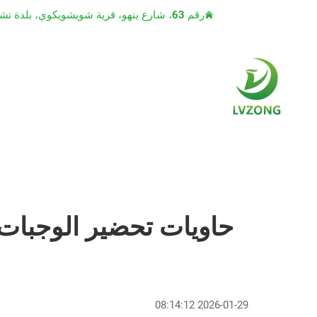
رقم 63، شارع ينهو، قرية شويشويكوي، بلدة تشياوتو، مدينة دونغقوان، مقاطعة قوانغدونغ
2026-01-29 08:14:12