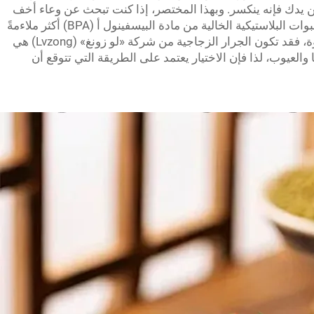
من يدك فإنه ينكسر. وبهذا المختصر، إذا كنت تبحث عن وعاء أخف
وزنًا وأسهل في الحمل والتنقُّل، فقد تكون العبوات البلاستيكية الخالية من مادة البيسفينول أ (BPA) أكثر ملاءمةً
لك. أما إذا كنت تبحث عن وعاء أكثر متانة وقوة، فقد تكون الجرار الزجاجية من شركة «لو زونغ» (Lvzong) هي
 والعيوب، لذا فإن الاختيار يعتمد على الطريقة التي تتوقع أن