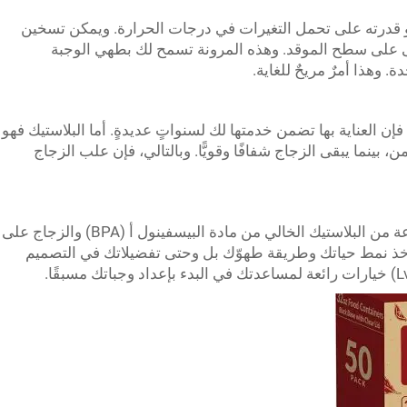
و قدرته على تحمل التغيرات في درجات الحرارة. ويمكن تسخين
ى على سطح الموقد. وهذه المرونة تسمح لك بطهي الوجبة
. وهذا أمرٌ مريحٌ للغاية.
 فإن العناية بها تضمن خدمتها لك لسنواتٍ عديدةٍ. أما البلاستيك فهو
 بينما يبقى الزجاج شفافًا وقويًّا. وبالتالي، فإن علب الزجاج
باختصار، تحتوي علب إعداد الوجبات المصنوعة من البلاستيك الخالي من مادة البيسفينول أ (BPA) والزجاج على
 أخذ نمط حياتك وطريقة طهوّك بل وحتى تفضيلاتك في التصميم