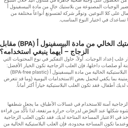
م من الحصول على وجبة صحية جاهزة في متناول اليد خلال أسبوع
حضير الوجبات المصنوعة من بلاستيك خالٍ من مادة البيسفينول أ
لمال على كلا النوعين. وتوفّر شركة لفتسونغ أنواعاً مختلفة من
 تساعدك في اختيار النوع المناسب.
حاويات تحضير الوجبات: البلاستيك الخالي من مادة البيسفينول أ (BPA) مقاب
الزجاج – أيهما ينبغي استخدامه؟
ر علب إعداد الوجبات. أولاً، حاول التفكير في نوع المحتويات التي
 أو صلصات داخلها، فإن العلب الزجاجية تكون الخيار الأفضل:
 الخالية من مادة البيسفينول أ (BPA-free plastic)
متينة بما يكفي لتحمل بعض الاستخدامات اليومية (وما قد تتعرض
لديك أطفال، فقد تكون العلب البلاستيكية خياراً أكثر أماناً.
 الزجاجية آمنة للاستخدام في غسالات الأطباق، ما يجعل شطفها
شوه شكلها عند التعرّض لدرجات حرارة مرتفعة، لذا تأكَّد من قراءة
أخذ في الاعتبار المساحة المتاحة لديك. فقد تكون العلب الزجاجية
وعندما تكون المساحة محدودة، فإن العلب البلاستيكية الخالية من