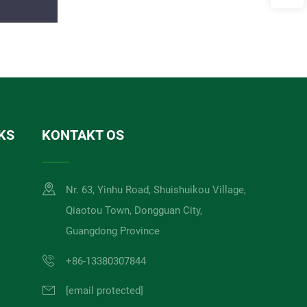
KS
KONTAKT OS
Nr. 63, Yinhu Road, Shuishuikou Village,
Qiaotou Town, Dongguan City,
Guangdong Province
+86-13380307844
[email protected]