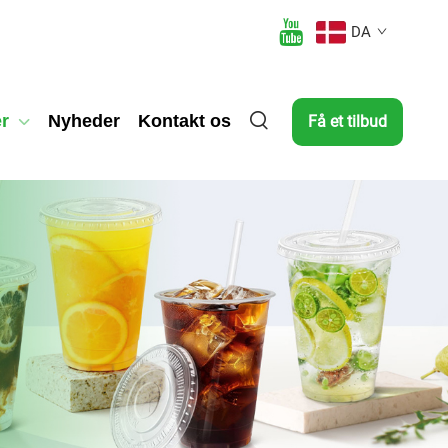
DA
r
Nyheder
Kontakt os
Få et tilbud