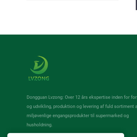
Dongguan Lvzong: Over 12 års ekspertise inden for fo
og udvikling, produktion og levering af fuld sortiment 
miljøvenlige engangsprodukter til supermarked og
husholdning.