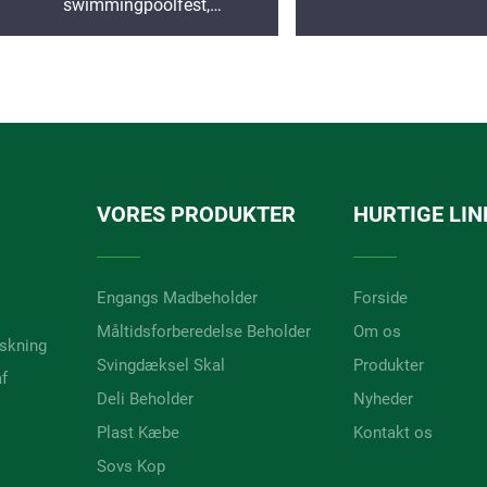
swimmingpoolfest,
fødselsdagsfest, engangs drikke
kopper
VORES PRODUKTER
HURTIGE LIN
Engangs Madbeholder
Forside
Måltidsforberedelse Beholder
Om os
rskning
Svingdæksel Skal
Produkter
af
Deli Beholder
Nyheder
Plast Kæbe
Kontakt os
Sovs Kop