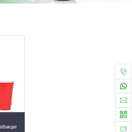
estbæger